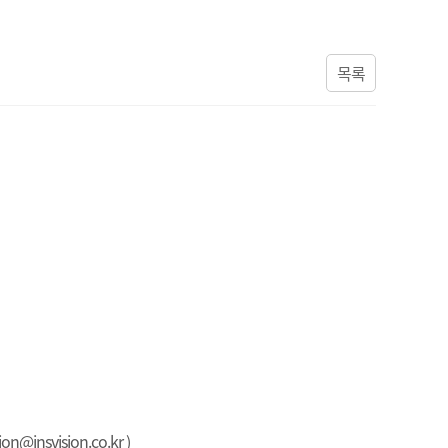
목록
vision.co.kr )