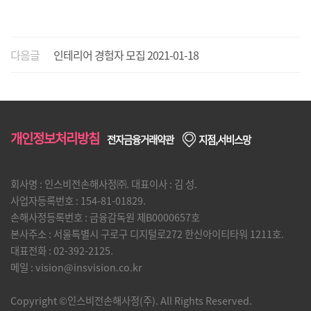
다음글
인테리어 경험자 모집
2021-01-18
개인정보처리방침
전자금융거래약관
지점,서비스망
회사명 : 인스비전손해사정㈜. 대표이사 : 김 성.
사업자등록번호 : 154-81-01829.
손해사정등록번호 : 금융감독원 제B0000657호
본사주소 : 서울특별시 구로구 디지털로272 한신아이티타워 1211호
.
대표전화 : 02-392-2125.
메일 : vision@insvision.co.kr
Copyright ©인스비전손해사정(주). All Rights Reserved.